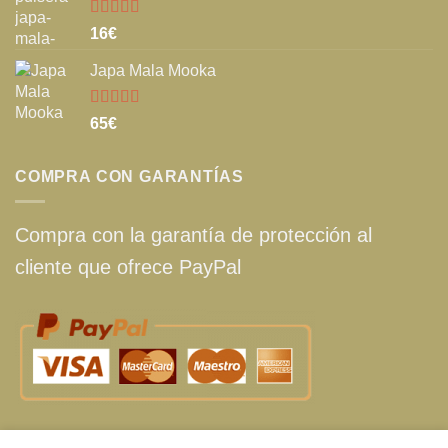
Valorado
16
€
con
5.00
de
5
Japa Mala Mooka
Valorado
65
€
con
5.00
de
5
COMPRA CON GARANTÍAS
Compra con la garantía de protección al
cliente que ofrece PayPal