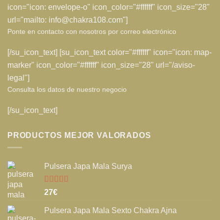
icon="icon: envelope-o" icon_color="#ffffff" icon_size="28"
url="mailto: info@chakra108.com"]
Ponte en contacto con nosotros por correo electrónico
[/su_icon_text] [su_icon_text color="#ffffff" icon="icon: map-
marker" icon_color="#ffffff" icon_size="28" url="/aviso-
legal"]
Consulta los datos de nuestro negocio
[/su_icon_text]
PRODUCTOS MEJOR VALORADOS
Pulsera Japa Mala Surya
Valorado
27
€
con
5.00
de
5
Pulsera Japa Mala Sexto Chakra Ajna