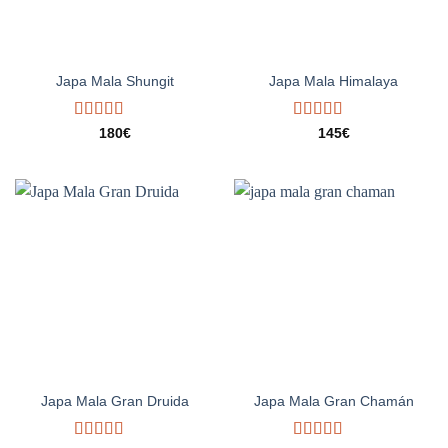
Japa Mala Shungit
Japa Mala Himalaya
Valorado
Valorado
180
€
145
€
con
5.00
de
con
5.00
de
5
5
Japa Mala Gran Druida
Japa Mala Gran Chamán