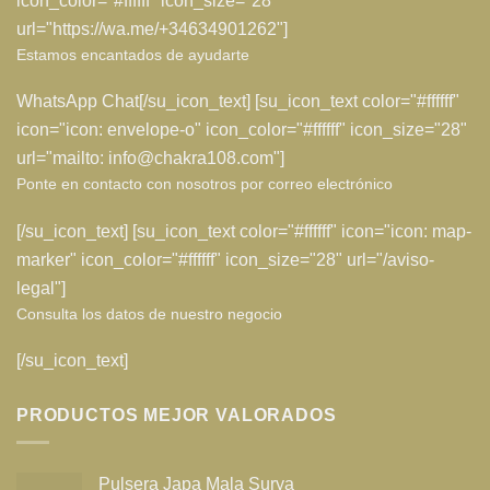
icon_color="#ffffff" icon_size="28"
url="https://wa.me/+34634901262"]
Estamos encantados de ayudarte
WhatsApp Chat[/su_icon_text] [su_icon_text color="#ffffff"
icon="icon: envelope-o" icon_color="#ffffff" icon_size="28"
url="mailto: info@chakra108.com"]
Ponte en contacto con nosotros por correo electrónico
[/su_icon_text] [su_icon_text color="#ffffff" icon="icon: map-
marker" icon_color="#ffffff" icon_size="28" url="/aviso-
legal"]
Consulta los datos de nuestro negocio
[/su_icon_text]
PRODUCTOS MEJOR VALORADOS
Pulsera Japa Mala Surya