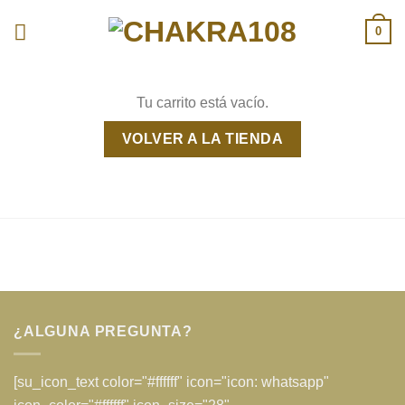
Skip
0
to
content
Tu carrito está vacío.
VOLVER A LA TIENDA
¿ALGUNA PREGUNTA?
[su_icon_text color="#ffffff" icon="icon: whatsapp"