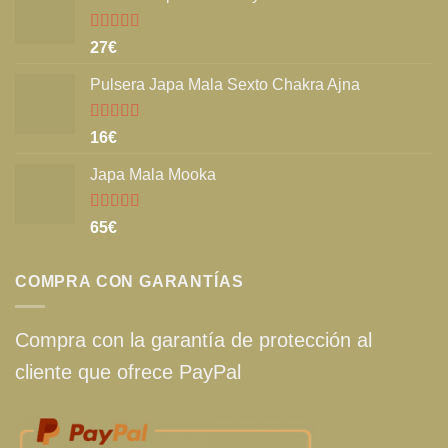
Valorado
27
€
con
5.00
de
5
Pulsera Japa Mala Sexto Chakra Ajna
Valorado
16
€
con
5.00
de
5
Japa Mala Mooka
Valorado
65
€
con
5.00
de
5
COMPRA CON GARANTÍAS
Compra con la garantía de protección al
cliente que ofrece PayPal