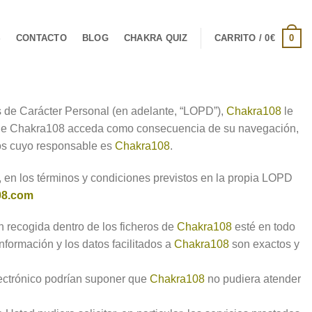
0
S
CONTACTO
BLOG
CHAKRA QUIZ
CARRITO /
0
€
s de Carácter Personal (en adelante, “LOPD”),
Chakra108
le
s que Chakra108 acceda como consecuencia de su navegación,
ros cuyo responsable es
Chakra108
.
, en los términos y condiciones previstos en la propia LOPD
08.com
n recogida dentro de los ficheros de
Chakra108
esté en todo
formación y los datos facilitados a
Chakra108
son exactos y
lectrónico podrían suponer que
Chakra108
no pudiera atender