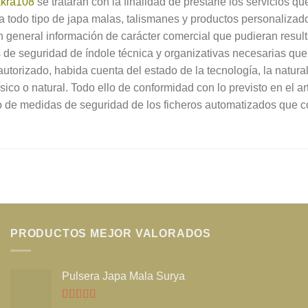
kra108
se tratarán con la finalidad de prestarle los servicios que
s a todo tipo de japa malas, talismanes y productos personaliza
en general información de carácter comercial que pudieran result
 de seguridad de índole técnica y organizativas necesarias que 
 autorizado, habida cuenta del estado de la tecnología, la natu
co o natural. Todo ello de conformidad con lo previsto en el a
 de medidas de seguridad de los ficheros automatizados que c
PRODUCTOS MEJOR VALORADOS
Pulsera Japa Mala Surya