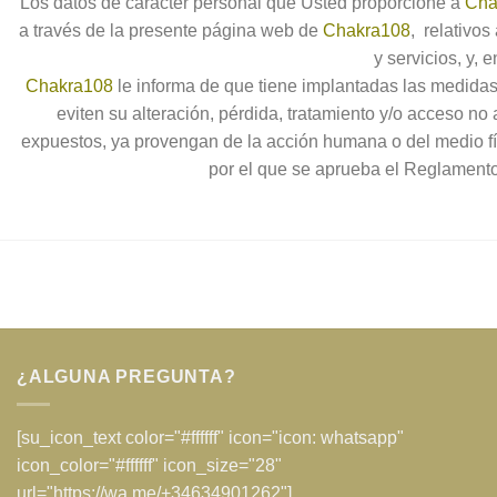
Los datos de carácter personal que Usted proporcione a
Cha
a través de la presente página web de
Chakra108
, relativo
y servicios, y, 
Chakra108
le informa de que tiene implantadas las medidas
eviten su alteración, pérdida, tratamiento y/o acceso no
expuestos, ya provengan de la acción humana o del medio físi
por el que se aprueba el Reglamento
¿ALGUNA PREGUNTA?
[su_icon_text color="#ffffff" icon="icon: whatsapp"
icon_color="#ffffff" icon_size="28"
url="https://wa.me/+34634901262"]