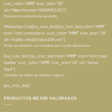
icon_color="#ffffff" icon_size="28"
url="https://wa.me/+34634901262"]
Estamos encantados de ayudarte
WhatsApp Chat[/su_icon_text] [su_icon_text color="#ffffff"
icon="icon: envelope-o" icon_color="#ffffff" icon_size="28"
url="mailto: info@chakra108.com"]
Ponte en contacto con nosotros por correo electrónico
[/su_icon_text] [su_icon_text color="#ffffff" icon="icon: map-
marker" icon_color="#ffffff" icon_size="28" url="/aviso-
legal"]
Consulta los datos de nuestro negocio
[/su_icon_text]
PRODUCTOS MEJOR VALORADOS