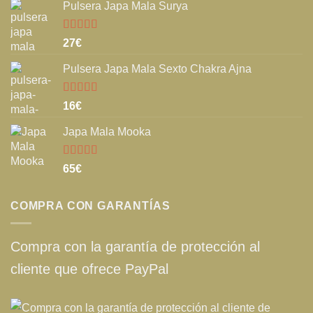
Pulsera Japa Mala Surya
Valorado
27
€
con
5.00
de
5
Pulsera Japa Mala Sexto Chakra Ajna
Valorado
16
€
con
5.00
de
5
Japa Mala Mooka
Valorado
65
€
con
5.00
de
5
COMPRA CON GARANTÍAS
Compra con la garantía de protección al
cliente que ofrece PayPal