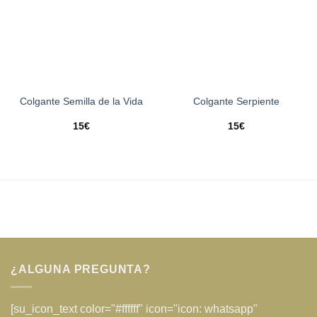
Colgante Semilla de la Vida
Colgante Serpiente
15
€
15
€
¿ALGUNA PREGUNTA?
[su_icon_text color="#ffffff" icon="icon: whatsapp"