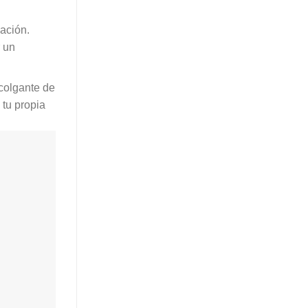
mación.
r un
 colgante de
tu propia
.