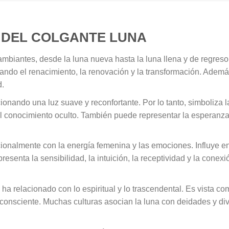
 DEL COLGANTE LUNA
mbiantes, desde la luna nueva hasta la luna llena y de regreso
tando el renacimiento, la renovación y la transformación. Ademá
d.
cionando una luz suave y reconfortante. Por lo tanto, simboliza l
y el conocimiento oculto. También puede representar la esperanz
cionalmente con la energía femenina y las emociones. Influye e
senta la sensibilidad, la intuición, la receptividad y la conexi
 ha relacionado con lo espiritual y lo trascendental. Es vista c
o inconsciente. Muchas culturas asocian la luna con deidades y di