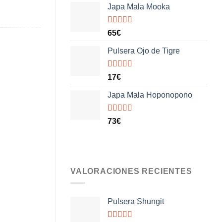
5
Japa Mala Mooka
Valorado
65
€
con
5.00
de
5
Pulsera Ojo de Tigre
Valorado
17
€
con
5.00
de
5
Japa Mala Hoponopono
Valorado
73
€
con
5.00
de
5
VALORACIONES RECIENTES
Pulsera Shungit