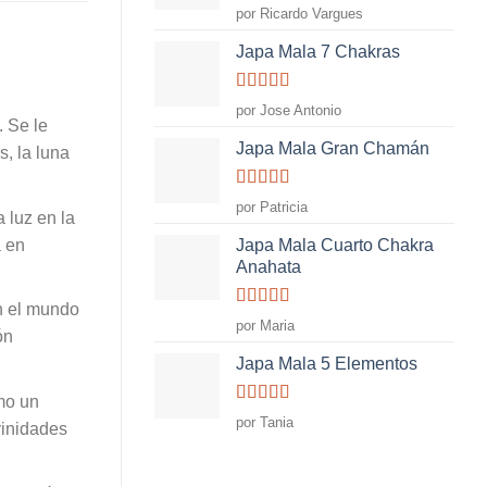
Valorado
por Ricardo Vargues
con
5
de 5
Japa Mala 7 Chakras
Valorado
por Jose Antonio
con
4
de
. Se le
5
Japa Mala Gran Chamán
s, la luna
Valorado
por Patricia
a luz en la
con
5
de 5
a en
Japa Mala Cuarto Chakra
Anahata
n el mundo
Valorado
por Maria
ón
con
5
de 5
Japa Mala 5 Elementos
omo un
Valorado
por Tania
vinidades
con
5
de 5