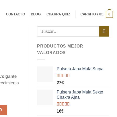
0
S
CONTACTO
BLOG
CHAKRA QUIZ
CARRITO /
0
€
Buscar
por:
PRODUCTOS MEJOR
VALORADOS
Pulsera Japa Mala Surya
Colgante
Valorado
27
€
crecimiento
con
5.00
de
5
Pulsera Japa Mala Sexto
Chakra Ajna
O
Valorado
16
€
con
5.00
de