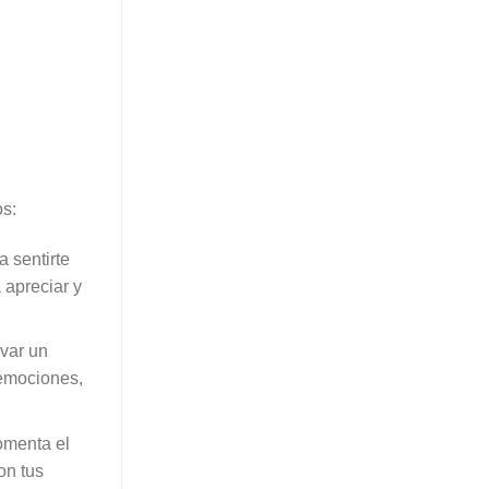
os:
 sentirte
 apreciar y
ivar un
 emociones,
fomenta el
on tus