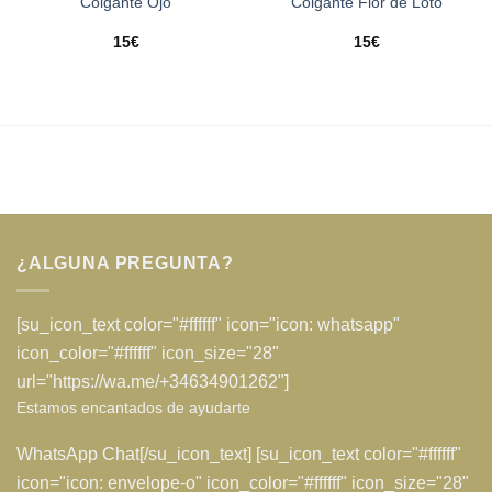
Colgante Ojo
Colgante Flor de Loto
15
€
15
€
¿ALGUNA PREGUNTA?
[su_icon_text color="#ffffff" icon="icon: whatsapp"
icon_color="#ffffff" icon_size="28"
url="https://wa.me/+34634901262"]
Estamos encantados de ayudarte
WhatsApp Chat[/su_icon_text] [su_icon_text color="#ffffff"
icon="icon: envelope-o" icon_color="#ffffff" icon_size="28"