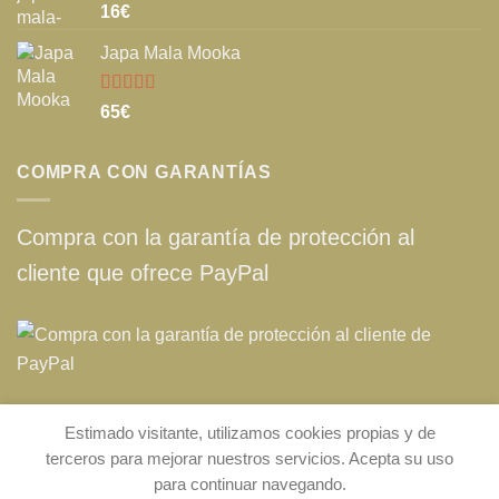
Valorado
16
€
con
5.00
de
5
Japa Mala Mooka
Valorado
65
€
con
5.00
de
5
COMPRA CON GARANTÍAS
Compra con la garantía de protección al
cliente que ofrece PayPal
Estimado visitante, utilizamos cookies propias y de
chakra108.com © 2019 · 2026 (Spain) |
Aviso legal
|
Política de
terceros para mejorar nuestros servicios. Acepta su uso
privacidad
|
Consentimiento de cookies
|
Condiciones generales de
para continuar navegando.
venta
|
Contacto