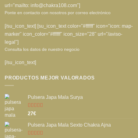
url="mailto: info@chakra108.com"]
Ponte en contacto con nosotros por correo electrónico
[/su_icon_text] [su_icon_text color="#ffffff" icon="icon: map-
marker" icon_color="#ffffff" icon_size="28" url="/aviso-
legal"]
Consulta los datos de nuestro negocio
[/su_icon_text]
PRODUCTOS MEJOR VALORADOS
Pulsera Japa Mala Surya
Valorado
27
€
con
5.00
de
5
Pulsera Japa Mala Sexto Chakra Ajna