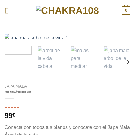
Skip
0
to
content
JAPA MALA
Japa Mala Árbol de la vida
Valorado
3
99
€
con
4.67
de
5 en base a
Conecta con todos tus planos y conócete con el Japa Mala
valoraciones
de clientes
Árbol de la vida.