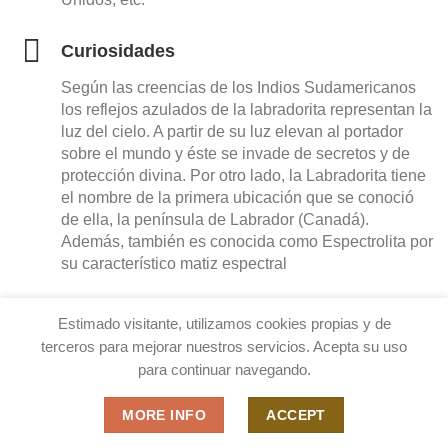
Curiosidades
Según las creencias de los Indios Sudamericanos
los reflejos azulados de la labradorita representan la
luz del cielo. A partir de su luz elevan al portador
sobre el mundo y éste se invade de secretos y de
protección divina. Por otro lado, la Labradorita tiene
el nombre de la primera ubicación que se conoció
de ella, la península de Labrador (Canadá).
Además, también es conocida como Espectrolita por
su característico matiz espectral
Chakra
Estimado visitante, utilizamos cookies propias y de
terceros para mejorar nuestros servicios. Acepta su uso
Quinto chakra: Garganta. «Vishuddha».
para continuar navegando.
BENEFICIOS DE NUESTROS JAPA MALAS
MORE INFO
ACCEPT
Los Japa Malas (también conocidos como Yapa Malas o