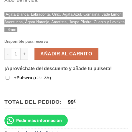
Ágata Blanca, Labradorita, Ónix, Ágata Azul, Cornalina, Jade Limón,
Aventurina, Ágata Naranja, Amatista, Jaspe Piedra, Cuarzo y Lavrikita
– 8mm
Disponible para reserva
Japa Mala Árbol de la vida cantidad
AÑADIR AL CARRITO
¡Aprovéchate del descuento y añade tu pulsera!
+Pulsera
(
+
26
22
)
€
€
TOTAL DEL PEDIDO:
99
€
Pedir más información