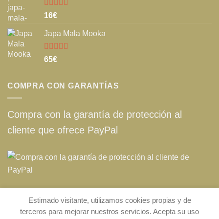
Valorado
16
€
con
5.00
de
5
Japa Mala Mooka
Valorado
65
€
con
5.00
de
5
COMPRA CON GARANTÍAS
Compra con la garantía de protección al
cliente que ofrece PayPal
Estimado visitante, utilizamos cookies propias y de
chakra108.com © 2019 · 2026 (Spain) |
Aviso legal
|
Política de
terceros para mejorar nuestros servicios. Acepta su uso
privacidad
|
Consentimiento de cookies
|
Condiciones generales de