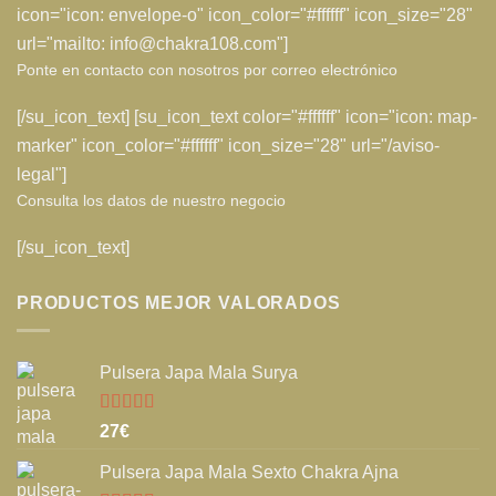
icon="icon: envelope-o" icon_color="#ffffff" icon_size="28"
url="mailto: info@chakra108.com"]
Ponte en contacto con nosotros por correo electrónico
[/su_icon_text] [su_icon_text color="#ffffff" icon="icon: map-
marker" icon_color="#ffffff" icon_size="28" url="/aviso-
legal"]
Consulta los datos de nuestro negocio
[/su_icon_text]
PRODUCTOS MEJOR VALORADOS
Pulsera Japa Mala Surya
Valorado
27
€
con
5.00
de
5
Pulsera Japa Mala Sexto Chakra Ajna