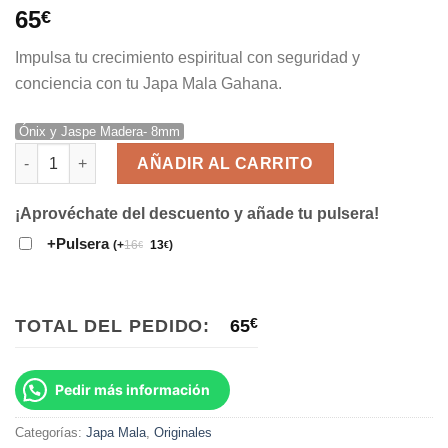
Valorado
2
65
€
con
5.00
de
5 en base a
Impulsa tu crecimiento espiritual con seguridad y
valoraciones
de clientes
conciencia con tu Japa Mala Gahana.
Ónix y Jaspe Madera- 8mm
Japa Mala Gahana cantidad
AÑADIR AL CARRITO
¡Aprovéchate del descuento y añade tu pulsera!
+Pulsera
(
+
16
13
)
€
€
TOTAL DEL PEDIDO:
65
€
Pedir más información
Categorías:
Japa Mala
,
Originales