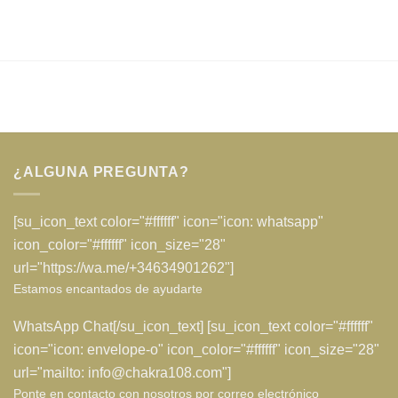
¿ALGUNA PREGUNTA?
[su_icon_text color="#ffffff" icon="icon: whatsapp"
icon_color="#ffffff" icon_size="28"
url="https://wa.me/+34634901262"]
Estamos encantados de ayudarte
WhatsApp Chat[/su_icon_text] [su_icon_text color="#ffffff"
icon="icon: envelope-o" icon_color="#ffffff" icon_size="28"
url="mailto: info@chakra108.com"]
Ponte en contacto con nosotros por correo electrónico