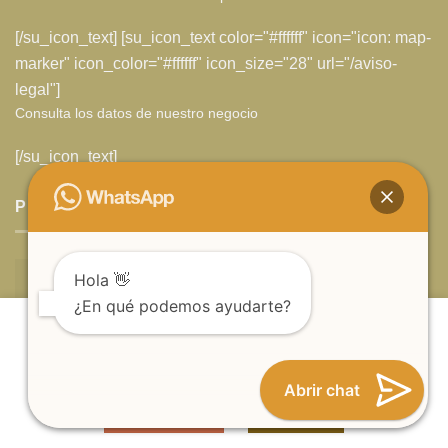
[/su_icon_text] [su_icon_text color="#ffffff" icon="icon: map-
marker" icon_color="#ffffff" icon_size="28" url="/aviso-
legal"]
Consulta los datos de nuestro negocio
[/su_icon_text]
PRODUCTOS MEJOR VALORADOS
Pulsera Japa Mala Surya
Hola 👋
¿En qué podemos ayudarte?
Valorado
27
€
Estimado visitante, utilizamos cookies propias y de
con
5.00
de
terceros para mejorar nuestros servicios. Acepta su uso
5
Pulsera Japa Mala Sexto Chakra Ajna
para continuar navegando.
Abrir chat
Valorado
16
€
MORE INFO
ACCEPT
con
5.00
de
5