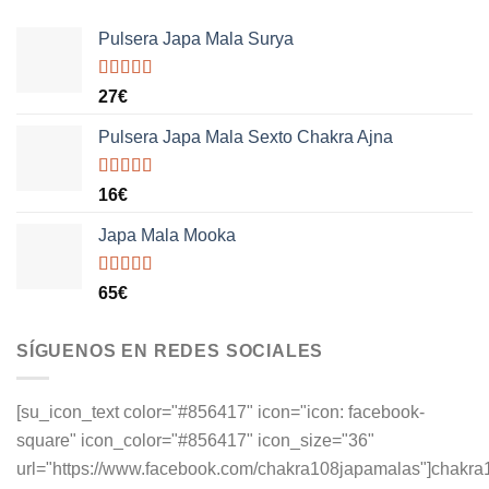
Pulsera Japa Mala Surya
Valorado
27
€
con
5.00
de
5
Pulsera Japa Mala Sexto Chakra Ajna
Valorado
16
€
con
5.00
de
5
Japa Mala Mooka
Valorado
65
€
con
5.00
de
5
SÍGUENOS EN REDES SOCIALES
[su_icon_text color="#856417" icon="icon: facebook-
square" icon_color="#856417" icon_size="36"
url="https://www.facebook.com/chakra108japamalas"]chakra