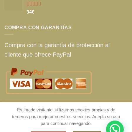
Valorado
34
€
con
5.00
de
5
COMPRA CON GARANTÍAS
Compra con la garantía de protección al
cliente que ofrece PayPal
Estimado visitante, utilizamos cookies propias y de
chakra108.com © 2019 · 2026 (Spain) |
Aviso legal
|
Política de
terceros para mejorar nuestros servicios. Acepta su uso
privacidad
|
Consentimiento de cookies
|
Condiciones generales de
para continuar navegando.
venta
|
Contacto