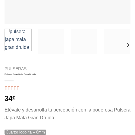
PULSERAS
Pulsera Japa Mala Gran Druida
Valorado
1
34
€
con
5.00
de
5 en base a
Elévate y desarrolla tu percepción con la poderosa Pulsera
valoración
de un cliente
Japa Mala Gran Druida
Cuarzo lodolita – 8mm