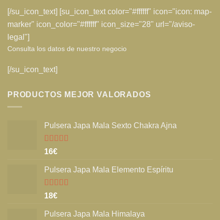
[/su_icon_text] [su_icon_text color="#ffffff" icon="icon: map-
marker" icon_color="#ffffff" icon_size="28" url="/aviso-
legal"]
Consulta los datos de nuestro negocio
[/su_icon_text]
PRODUCTOS MEJOR VALORADOS
Pulsera Japa Mala Sexto Chakra Ajna
Valorado
16
€
con
5.00
de
5
Pulsera Japa Mala Elemento Espíritu
Valorado
18
€
con
5.00
de
5
Pulsera Japa Mala Himalaya