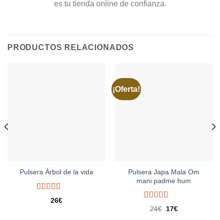
es tu tienda online de confianza.
PRODUCTOS RELACIONADOS
¡Oferta!
Pulsera Japa Mala Om
Pulsera Árbol de la vida
mani padme hum
Valorado
26
€
con
5.00
de
Valorado
El
El
24
€
17
€
5
con
5.00
de
precio
precio