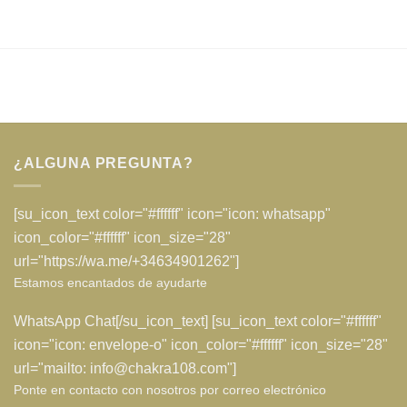
original
actual
5
era:
es:
24€.
17€.
¿ALGUNA PREGUNTA?
[su_icon_text color="#ffffff" icon="icon: whatsapp"
icon_color="#ffffff" icon_size="28"
url="https://wa.me/+34634901262"]
Estamos encantados de ayudarte
WhatsApp Chat[/su_icon_text] [su_icon_text color="#ffffff"
icon="icon: envelope-o" icon_color="#ffffff" icon_size="28"
url="mailto: info@chakra108.com"]
Ponte en contacto con nosotros por correo electrónico