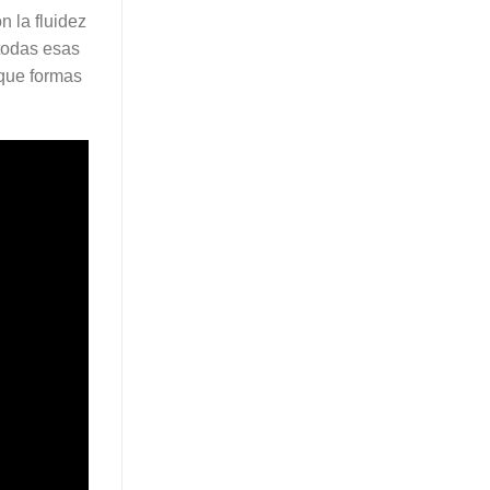
n la fluidez
todas esas
 que formas