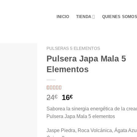
INICIO
TIENDA
QUIENES SOMO
PULSERAS 5 ELEMENTOS
Pulsera Japa Mala 5
Elementos
Valorado
1
El
El
24
16
€
€
con
5.00
de
precio
precio
5 en base a
Saborea la sinergia energética de la crea
valoración
original
actual
de un cliente
Pulsera Japa Mala 5 elementos
era:
es:
24€.
16€.
Jaspe Piedra, Roca Volcánica, Ágata Azu