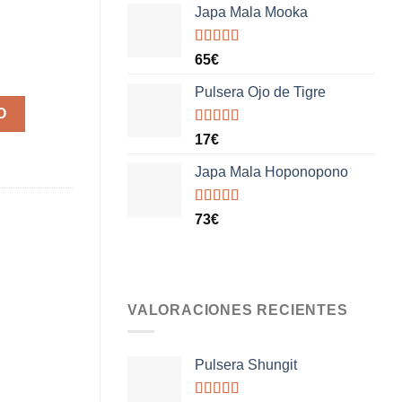
5
Japa Mala Mooka
Valorado
65
€
con
5.00
de
5
Pulsera Ojo de Tigre
O
Valorado
17
€
con
5.00
de
5
Japa Mala Hoponopono
Valorado
73
€
con
5.00
de
5
VALORACIONES RECIENTES
Pulsera Shungit