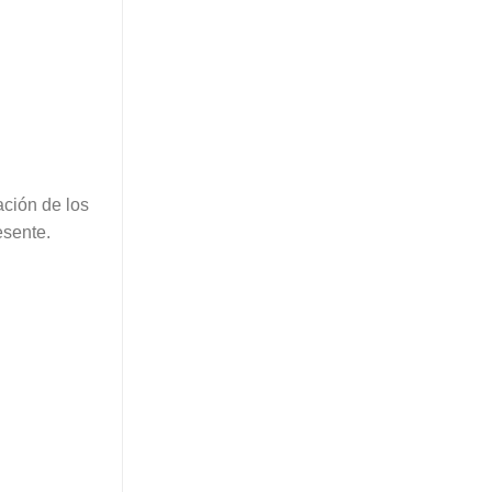
ación de los
esente.