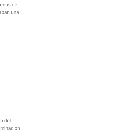
cenas de
raban una
n del
rminación