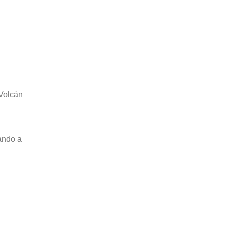
(Volcán
ando a