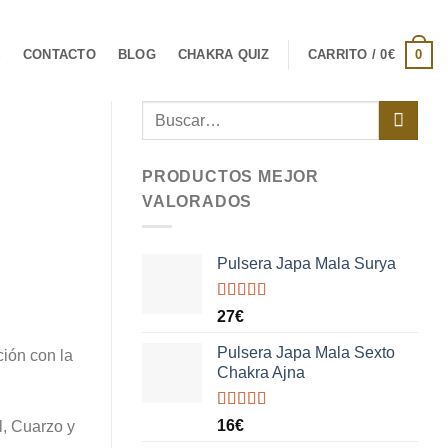
0
S
CONTACTO
BLOG
CHAKRA QUIZ
CARRITO /
0
€
Buscar
por:
PRODUCTOS MEJOR
VALORADOS
Pulsera Japa Mala Surya
Valorado
27
€
con
5.00
de
5
Pulsera Japa Mala Sexto
ción con la
Chakra Ajna
Valorado
16
€
l, Cuarzo y
con
5.00
de