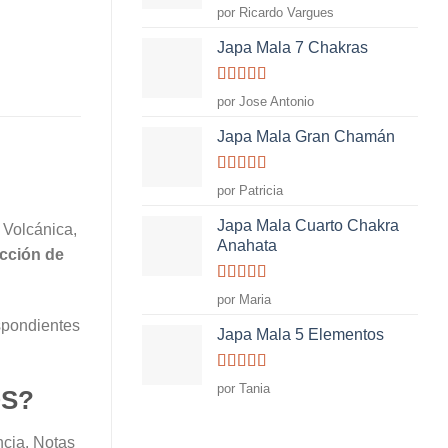
Valorado
por Ricardo Vargues
con
5
de 5
Japa Mala 7 Chakras
Valorado
por Jose Antonio
con
4
de
5
Japa Mala Gran Chamán
Valorado
por Patricia
con
5
de 5
Japa Mala Cuarto Chakra
 Volcánica,
Anahata
cción de
Valorado
por Maria
con
5
de 5
espondientes
Japa Mala 5 Elementos
Valorado
por Tania
OS?
con
5
de 5
ncia. Notas