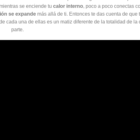
 mientras se enciende tu
calor interno
, poco a poco conectas co
ión se expande
más allá de ti. Entonces te das cuenta de que 
e cada una de ellas es un matiz diferente de la totalidad de la
parte.