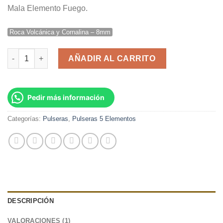
valoración
Mala Elemento Fuego.
de un
cliente
Roca Volcánica y Cornalina – 8mm
Pulsera Japa Mala Elemento Fuego cantidad
AÑADIR AL CARRITO
Pedir más información
Categorías:
Pulseras
,
Pulseras 5 Elementos
DESCRIPCIÓN
VALORACIONES (1)