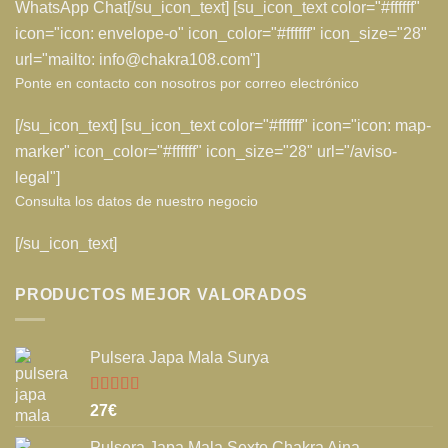
WhatsApp Chat[/su_icon_text] [su_icon_text color="#ffffff"
icon="icon: envelope-o" icon_color="#ffffff" icon_size="28"
url="mailto: info@chakra108.com"]
Ponte en contacto con nosotros por correo electrónico
[/su_icon_text] [su_icon_text color="#ffffff" icon="icon: map-
marker" icon_color="#ffffff" icon_size="28" url="/aviso-
legal"]
Consulta los datos de nuestro negocio
[/su_icon_text]
PRODUCTOS MEJOR VALORADOS
Pulsera Japa Mala Surya
Valorado
27
€
con
5.00
de
5
Pulsera Japa Mala Sexto Chakra Ajna