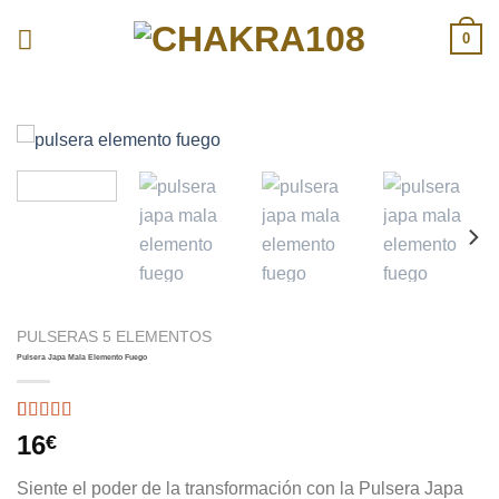
Skip
0
to
content
PULSERAS 5 ELEMENTOS
Pulsera Japa Mala Elemento Fuego
Valorado
1
16
€
con
4.00
de 5 en
Siente el poder de la transformación con la Pulsera Japa
base a