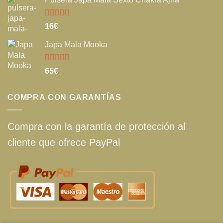
Valorado
16
€
con
5.00
de
5
Japa Mala Mooka
Valorado
65
€
con
5.00
de
5
COMPRA CON GARANTÍAS
Compra con la garantía de protección al
cliente que ofrece PayPal
¡Este
Pulsera Japa Mala Elemento
Fuego
puede ser tuyo solo por
16€
!