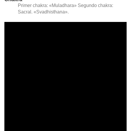
Primer chakra: «Muladhara» Segundo chakra:
Sacral. «Svadhisthana».