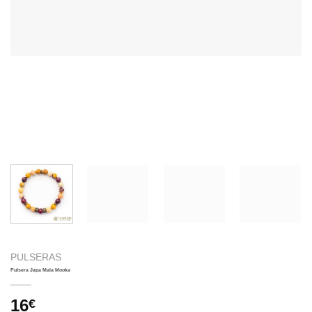
PULSERAS
Pulsera Japa Mala Mooka
16
€