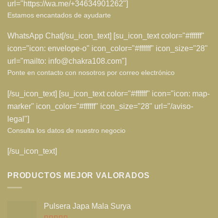
url="https://wa.me/+34634901262"]
Estamos encantados de ayudarte
WhatsApp Chat[/su_icon_text] [su_icon_text color="#ffffff"
icon="icon: envelope-o" icon_color="#ffffff" icon_size="28"
url="mailto: info@chakra108.com"]
Ponte en contacto con nosotros por correo electrónico
[/su_icon_text] [su_icon_text color="#ffffff" icon="icon: map-
marker" icon_color="#ffffff" icon_size="28" url="/aviso-
legal"]
Consulta los datos de nuestro negocio
[/su_icon_text]
PRODUCTOS MEJOR VALORADOS
Pulsera Japa Mala Surya