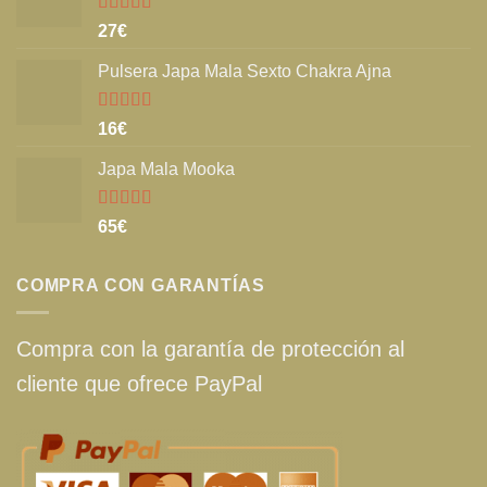
Valorado
27
€
con
5.00
de
5
Pulsera Japa Mala Sexto Chakra Ajna
Valorado
16
€
con
5.00
de
5
Japa Mala Mooka
Valorado
65
€
con
5.00
de
5
COMPRA CON GARANTÍAS
Compra con la garantía de protección al
cliente que ofrece PayPal