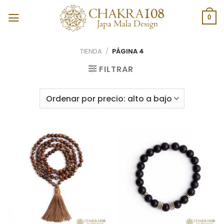
Skip
to
0
content
TIENDA
/
PÁGINA 4
FILTRAR