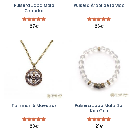
Pulsera Japa Mala
Pulsera Árbol de la vida
Chandra
27
€
26
€
Valorado
Valorado
con
5.00
con
5.00
de 5
de 5
Pulsera Japa Mala Dai
Talismán 5 Maestros
Kon Gou
23
€
21
€
Valorado
Valorado
con
5.00
con
5.00