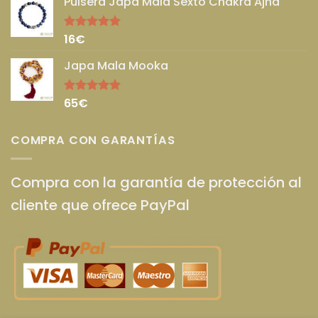
Pulsera Japa Mala Sexto Chakra Ajna
16
€
Valorado
con
5.00
de 5
Japa Mala Mooka
65
€
Valorado
con
5.00
de 5
COMPRA CON GARANTÍAS
Compra con la garantía de protección al
cliente que ofrece PayPal