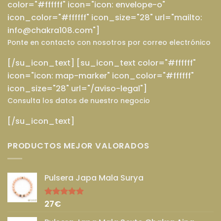
color="#ffffff" icon="icon: envelope-o"
icon_color="#ffffff" icon_size="28" url="mailto:
info@chakra108.com"]
Ponte en contacto con nosotros por correo electrónico
[/su_icon_text] [su_icon_text color="#ffffff"
icon="icon: map-marker" icon_color="#ffffff"
icon_size="28" url="/aviso-legal"]
Consulta los datos de nuestro negocio
[/su_icon_text]
PRODUCTOS MEJOR VALORADOS
Pulsera Japa Mala Surya
27
€
Valorado
con
5.00
de 5