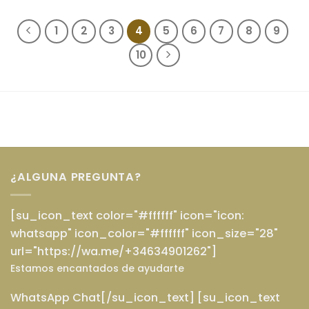
de 5
de 5
1
2
3
4
5
6
7
8
9
10
¿ALGUNA PREGUNTA?
[su_icon_text color="#ffffff" icon="icon:
whatsapp" icon_color="#ffffff" icon_size="28"
url="https://wa.me/+34634901262"]
Estamos encantados de ayudarte
WhatsApp Chat[/su_icon_text] [su_icon_text