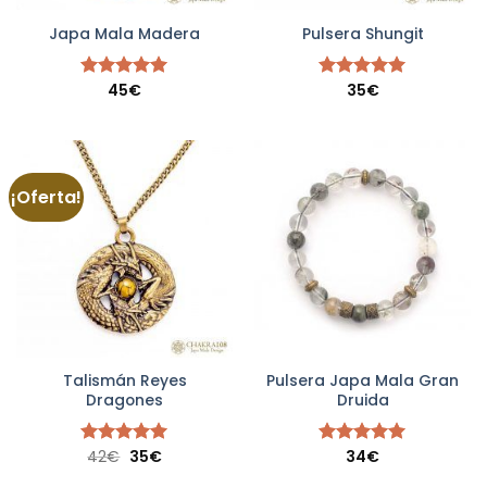
Japa Mala Madera
Pulsera Shungit
45
€
35
€
Valorado
Valorado
con
5.00
con
5.00
de 5
de 5
¡Oferta!
Talismán Reyes
Pulsera Japa Mala Gran
Dragones
Druida
El
El
42
€
35
€
34
€
Valorado
Valorado
precio
precio
con
5.00
con
5.00
original
actual