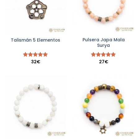
Pulsera Japa Mala
Talismán 5 Elementos
Surya
32
€
27
€
Valorado
Valorado
con
5.00
con
5.00
de 5
de 5