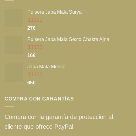
Pulsera Japa Mala Surya
Valorado
27
€
con
5.00
de
5
Pulsera Japa Mala Sexto Chakra Ajna
Valorado
16
€
con
5.00
de
5
Japa Mala Mooka
Valorado
65
€
con
5.00
de
5
COMPRA CON GARANTÍAS
Compra con la garantía de protección al
cliente que ofrece PayPal