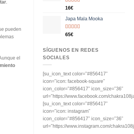
tar
.
Valorado
16
€
con
5.00
de
5
Japa Mala Mooka
 se pueden
Valorado
65
€
oblemas
con
5.00
de
5
SÍGUENOS EN REDES
SOCIALES
 Aunque el
imiento
[su_icon_text color="#856417"
icon="icon: facebook-square"
icon_color="#856417" icon_size="36"
url="https://www.facebook.com/chakra108j
[su_icon_text color="#856417"
icon="icon: instagram"
icon_color="#856417" icon_size="36"
url="https://www.instagram.com/chakra108