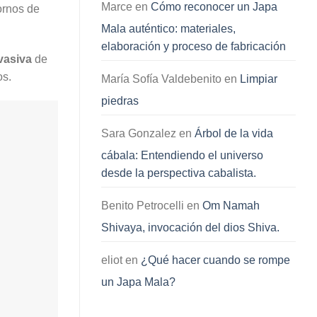
Marce
en
Cómo reconocer un Japa
ornos de
Mala auténtico: materiales,
elaboración y proceso de fabricación
nvasiva
de
os.
María Sofía Valdebenito
en
Limpiar
piedras
Sara Gonzalez
en
Árbol de la vida
cábala: Entendiendo el universo
desde la perspectiva cabalista.
Benito Petrocelli
en
Om Namah
Shivaya, invocación del dios Shiva.
eliot
en
¿Qué hacer cuando se rompe
un Japa Mala?