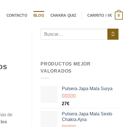
0
S
CONTACTO
BLOG
CHAKRA QUIZ
CARRITO /
0
€
PRODUCTOS MEJOR
os
VALORADOS
Pulsera Japa Mala Surya
Valorado
27
€
con
5.00
de
5
Pulsera Japa Mala Sexto
emas de
Chakra Ajna
 los