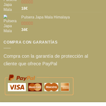
Valorado
18
€
con
5.00
de
5
Pulsera Japa Mala Himalaya
Valorado
34
€
con
5.00
de
5
COMPRA CON GARANTÍAS
Compra con la garantía de protección al
cliente que ofrece PayPal