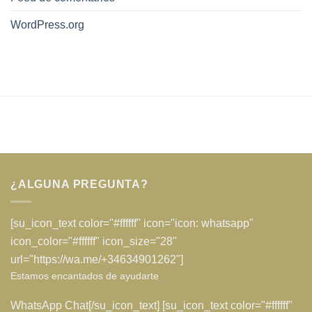
WordPress.org
¿ALGUNA PREGUNTA?
[su_icon_text color="#ffffff" icon="icon: whatsapp"
icon_color="#ffffff" icon_size="28"
url="https://wa.me/+34634901262"]
Estamos encantados de ayudarte
WhatsApp Chat[/su_icon_text] [su_icon_text color="#ffffff"