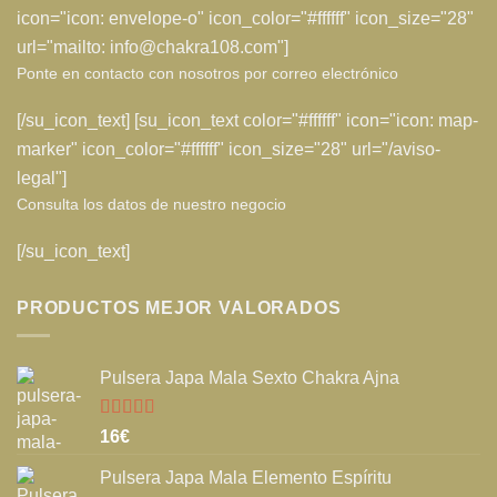
icon="icon: envelope-o" icon_color="#ffffff" icon_size="28"
url="mailto: info@chakra108.com"]
Ponte en contacto con nosotros por correo electrónico
[/su_icon_text] [su_icon_text color="#ffffff" icon="icon: map-
marker" icon_color="#ffffff" icon_size="28" url="/aviso-
legal"]
Consulta los datos de nuestro negocio
[/su_icon_text]
PRODUCTOS MEJOR VALORADOS
Pulsera Japa Mala Sexto Chakra Ajna
Valorado
16
€
con
5.00
de
5
Pulsera Japa Mala Elemento Espíritu