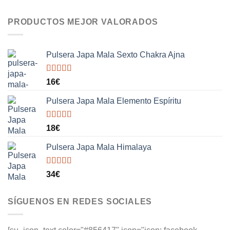
PRODUCTOS MEJOR VALORADOS
Pulsera Japa Mala Sexto Chakra Ajna
Valorado
16
€
con
5.00
de
5
Pulsera Japa Mala Elemento Espíritu
Valorado
18
€
con
5.00
de
5
Pulsera Japa Mala Himalaya
Valorado
34
€
con
5.00
de
5
SÍGUENOS EN REDES SOCIALES