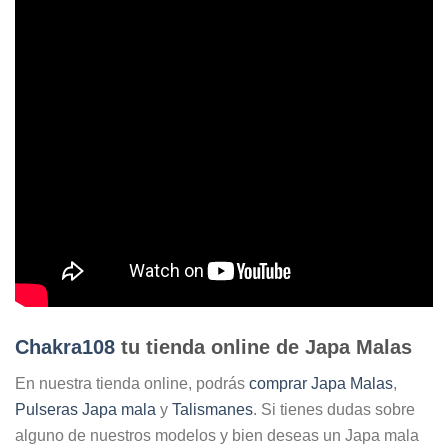
Chakra108
tu tienda online de Japa Malas
En nuestra tienda online, podrás
comprar Japa Malas
,
Pulseras Japa mala
y
Talismanes
. Si tienes dudas sobre
alguno de nuestros modelos y bien deseas un Japa mala